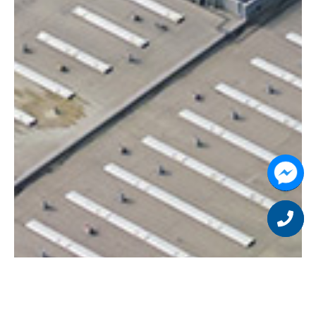
Chcesz
zostać
naszym
partnere